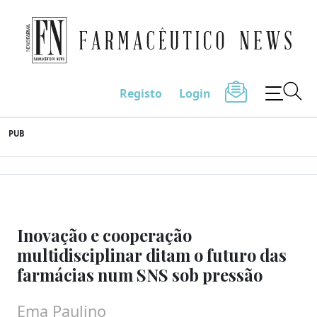
Farmacêutico News
Registo
Login
Skip
PUB
to
content
Inovação e cooperação
multidisciplinar ditam o futuro das
farmácias num SNS sob pressão
Ema Paulino