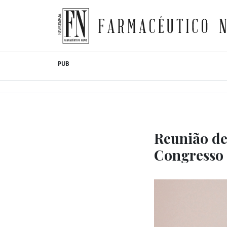
Farmacêutico News
Skip
PUB
to
content
Reunião de
Congresso