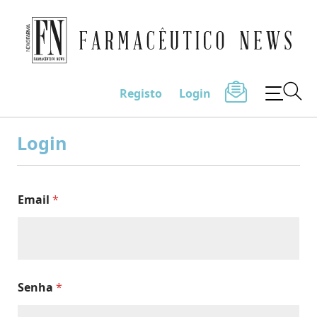
Farmacêutico News
Registo
Login
Skip
to
Login
content
Email
*
Senha
*