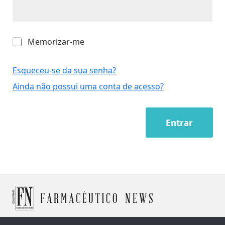
M
Memorizar-me
e
m
o
Esqueceu-se da sua senha?
r
Ainda não possui uma conta de acesso?
i
z
a
r
Entrar
-
m
e