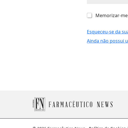
M
Memorizar-me
e
m
o
Esqueceu-se da su
r
Ainda não possui 
i
z
a
r
-
m
e