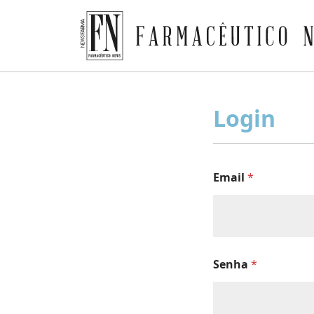
Farmacêutico News
Skip
to
Login
content
Email
*
Senha
*