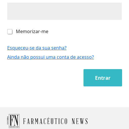
M
Memorizar-me
e
m
o
Esqueceu-se da sua senha?
r
Ainda não possui uma conta de acesso?
i
z
a
r
Entrar
-
m
e