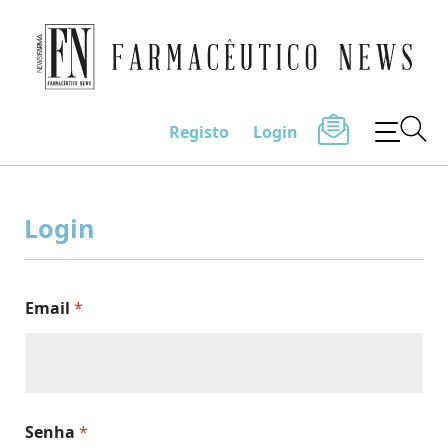
Farmacêutico News
Registo
Login
Skip
to
Login
content
Email
*
Senha
*