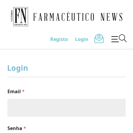
Farmacêutico News
Registo
Login
Skip
to
Login
content
Email
*
Senha
*