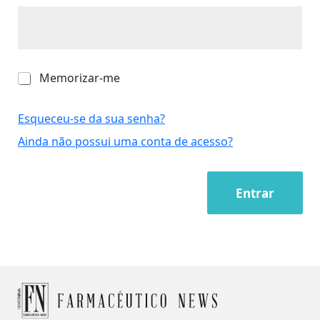
M
Memorizar-me
e
m
o
Esqueceu-se da sua senha?
r
Ainda não possui uma conta de acesso?
i
z
a
r
Entrar
-
m
e