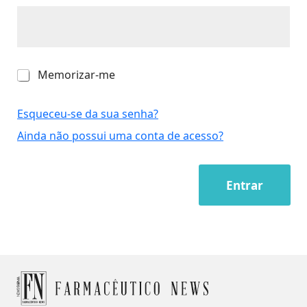
M
Memorizar-me
e
m
o
Esqueceu-se da sua senha?
r
Ainda não possui uma conta de acesso?
i
z
a
r
Entrar
-
m
e