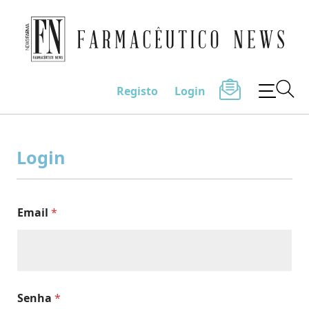
Farmacêutico News
Registo
Login
Skip
to
Login
content
Email
*
Senha
*