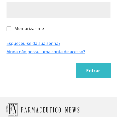
M
Memorizar-me
e
m
o
Esqueceu-se da sua senha?
r
Ainda não possui uma conta de acesso?
i
z
a
r
Entrar
-
m
e