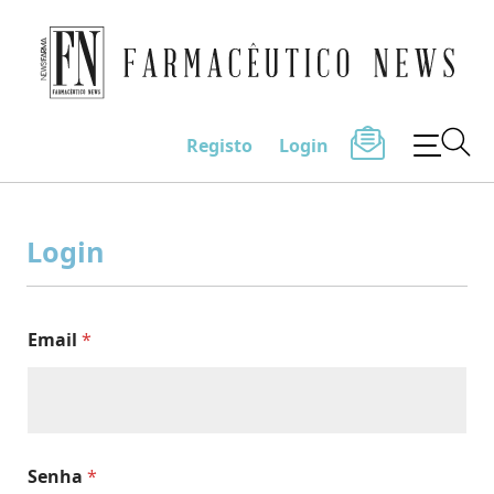
Farmacêutico News
Registo
Login
Skip
to
Login
content
Email
*
Senha
*