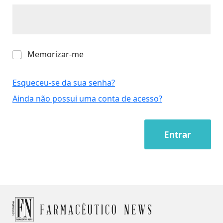
M
Memorizar-me
e
m
o
Esqueceu-se da sua senha?
r
Ainda não possui uma conta de acesso?
i
z
a
r
Entrar
-
m
e