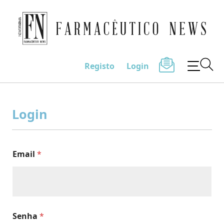
Farmacêutico News
Registo
Login
Skip
to
Login
content
Email
*
Senha
*