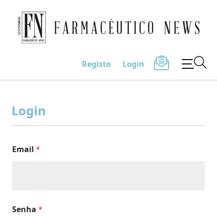
Farmacêutico News
Registo
Login
Skip
to
Login
content
Email
*
Senha
*