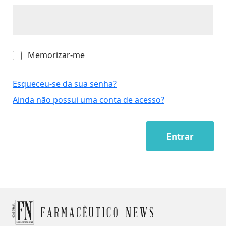
M
Memorizar-me
e
m
o
Esqueceu-se da sua senha?
r
Ainda não possui uma conta de acesso?
i
z
a
r
Entrar
-
m
e