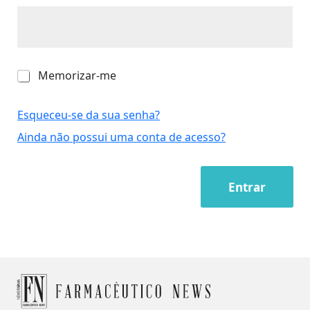
M
Memorizar-me
e
m
o
Esqueceu-se da sua senha?
r
Ainda não possui uma conta de acesso?
i
z
a
r
Entrar
-
m
e