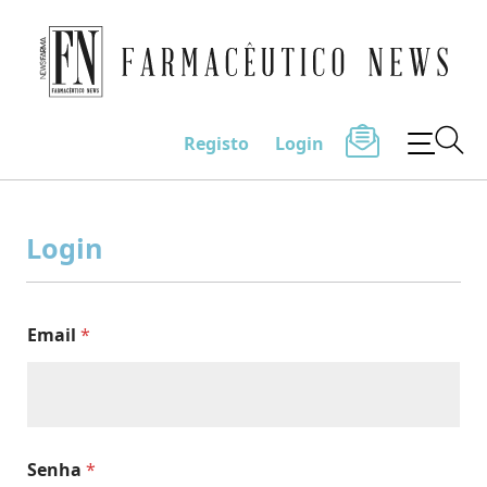
Farmacêutico News
Registo
Login
Skip
to
Login
content
Email
*
Senha
*