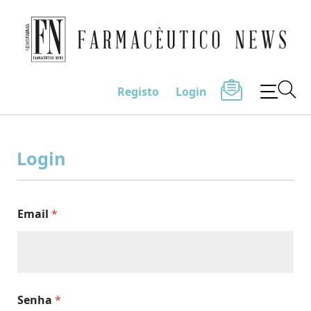
Farmacêutico News
Registo
Login
Skip
to
Login
content
Email
*
Senha
*