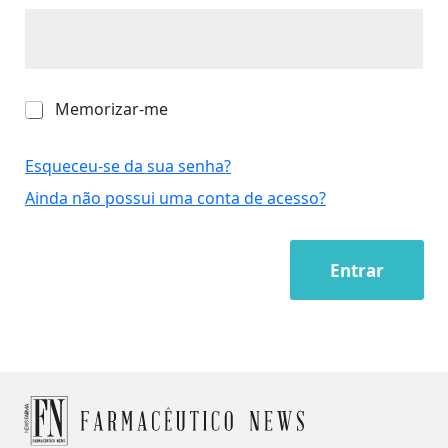
M
Memorizar-me
e
m
o
Esqueceu-se da sua senha?
r
Ainda não possui uma conta de acesso?
i
z
a
r
Entrar
-
m
e