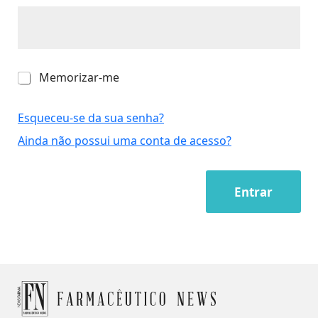
M
Memorizar-me
e
m
o
Esqueceu-se da sua senha?
r
Ainda não possui uma conta de acesso?
i
z
a
r
Entrar
-
m
e