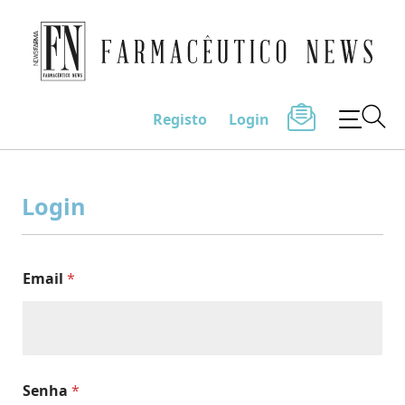
Farmacêutico News
Registo
Login
Skip
to
Login
content
Email
*
Senha
*