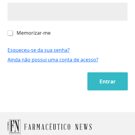
M
Memorizar-me
e
m
o
Esqueceu-se da sua senha?
r
Ainda não possui uma conta de acesso?
i
z
a
r
Entrar
-
m
e