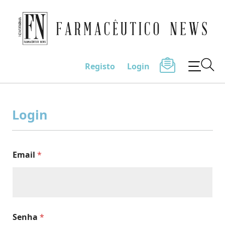
Farmacêutico News
Registo
Login
Skip
to
Login
content
Email
*
Senha
*