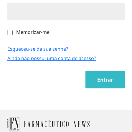
M
Memorizar-me
e
m
o
Esqueceu-se da sua senha?
r
Ainda não possui uma conta de acesso?
i
z
a
r
Entrar
-
m
e