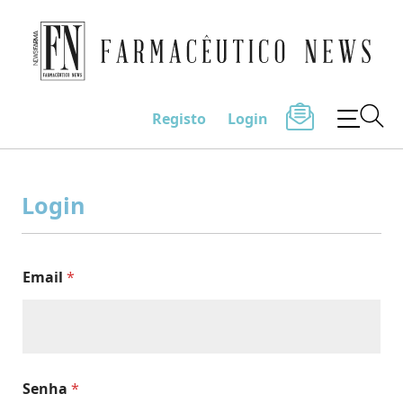
Farmacêutico News
Registo
Login
Skip
to
Login
content
Email
*
Senha
*