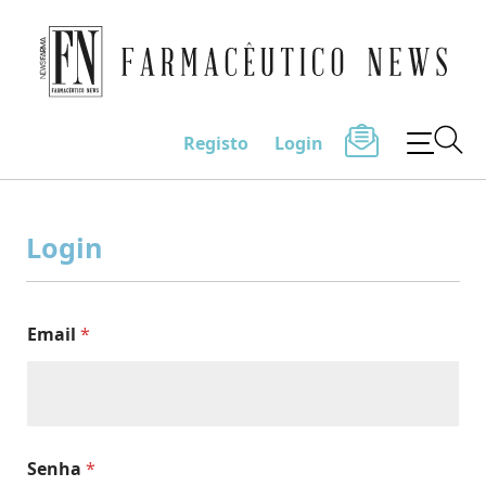
Farmacêutico News
Registo
Login
Skip
to
Login
content
Email
*
Senha
*