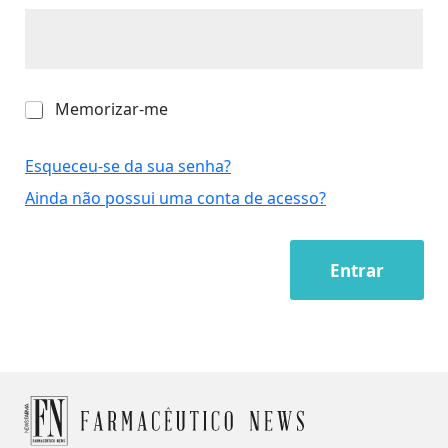
M
Memorizar-me
e
m
o
Esqueceu-se da sua senha?
r
Ainda não possui uma conta de acesso?
i
z
a
r
Entrar
-
m
e