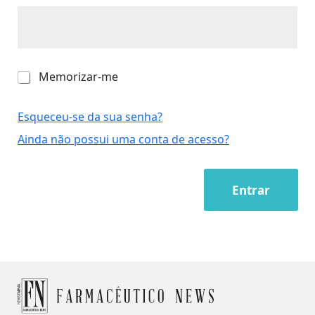
M
Memorizar-me
e
m
o
Esqueceu-se da sua senha?
r
Ainda não possui uma conta de acesso?
i
z
a
r
Entrar
-
m
e