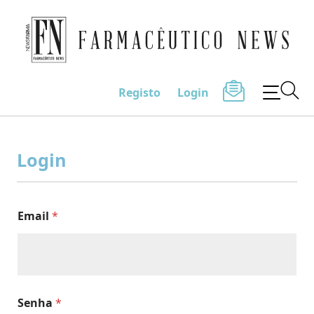
Farmacêutico News
Registo
Login
Skip
to
Login
content
Email
*
Senha
*