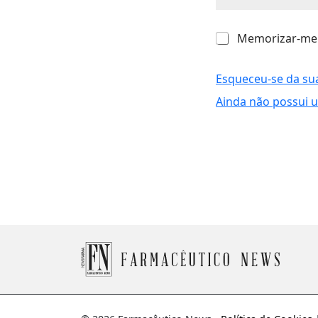
M
Memorizar-me
e
m
o
Esqueceu-se da su
r
Ainda não possui 
i
z
a
r
-
m
e