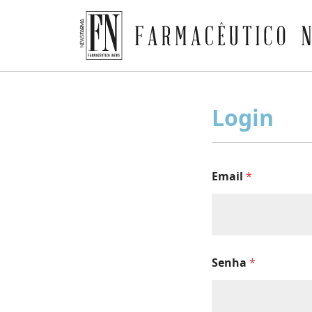
Farmacêutico News
Skip
to
Login
content
Email
*
Senha
*