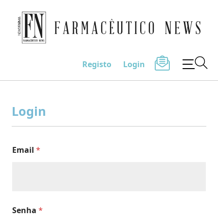
Farmacêutico News
Registo
Login
Skip
to
Login
content
Email
*
Senha
*