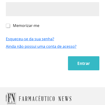
M
Memorizar-me
e
m
o
Esqueceu-se da sua senha?
r
Ainda não possui uma conta de acesso?
i
z
a
r
Entrar
-
m
e