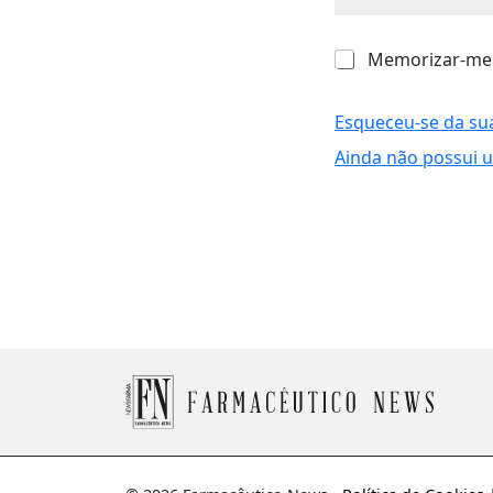
M
Memorizar-me
e
m
o
Esqueceu-se da su
r
Ainda não possui 
i
z
a
r
-
m
e