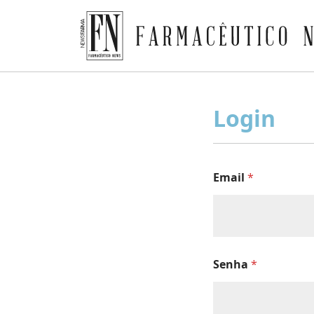
Farmacêutico News
Skip
to
Login
content
Email
*
Senha
*