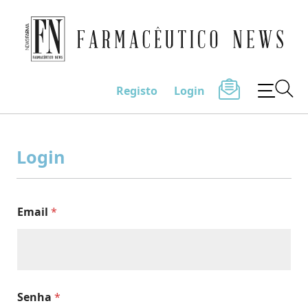
Farmacêutico News
Registo
Login
Skip
to
Login
content
Email
*
Senha
*