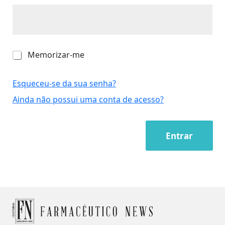
M
Memorizar-me
e
m
o
Esqueceu-se da sua senha?
r
Ainda não possui uma conta de acesso?
i
z
a
r
Entrar
-
m
e