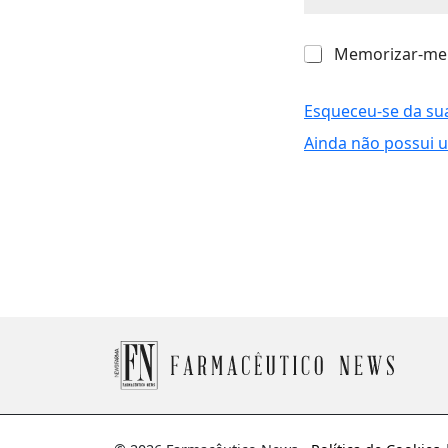
M
Memorizar-me
e
m
o
Esqueceu-se da su
r
Ainda não possui 
i
z
a
r
-
m
e