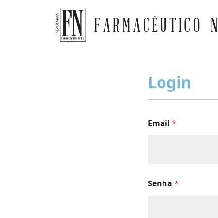
Farmacêutico News
Skip
to
Login
content
Email
*
Senha
*