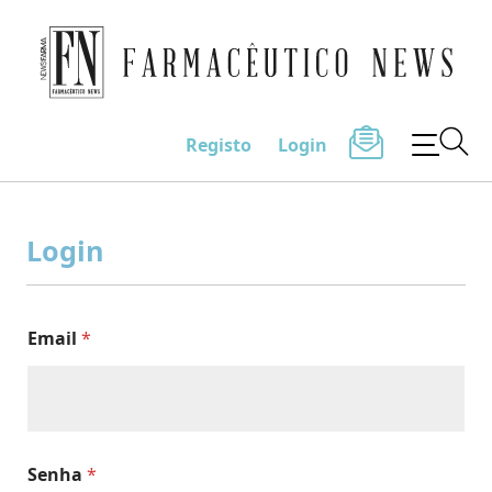
Farmacêutico News
Registo
Login
Skip
to
Login
content
Email
*
Senha
*