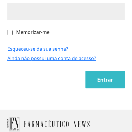
M
Memorizar-me
e
m
o
Esqueceu-se da sua senha?
r
Ainda não possui uma conta de acesso?
i
z
a
r
Entrar
-
m
e