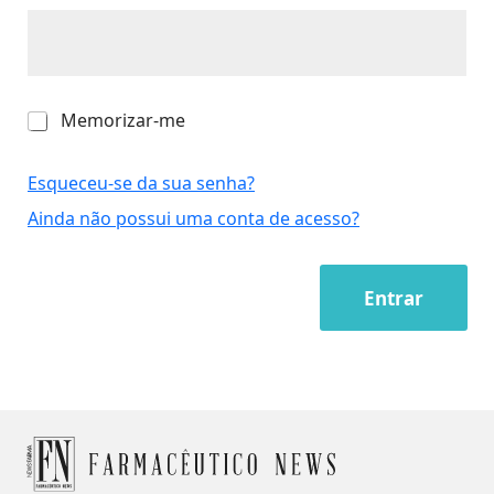
M
Memorizar-me
e
m
o
Esqueceu-se da sua senha?
r
Ainda não possui uma conta de acesso?
i
z
a
r
Entrar
-
m
e