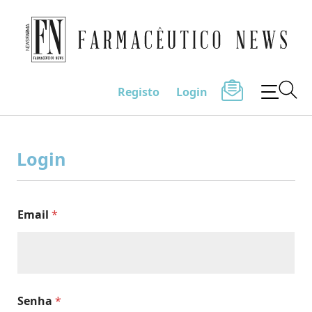
Farmacêutico News
Registo
Login
Skip
to
Login
content
Email
*
Senha
*