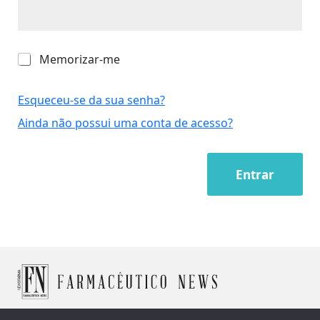
M
Memorizar-me
e
m
o
Esqueceu-se da sua senha?
r
Ainda não possui uma conta de acesso?
i
z
a
r
Entrar
-
m
e