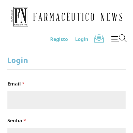
Farmacêutico News
Registo
Login
Skip
to
Login
content
Email
*
Senha
*