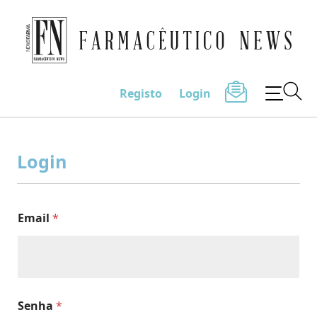
Farmacêutico News
Registo
Login
Skip
to
Login
content
Email
*
Senha
*