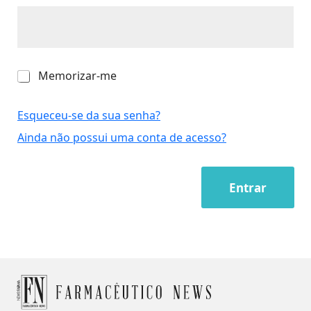
M
Memorizar-me
e
m
o
Esqueceu-se da sua senha?
r
Ainda não possui uma conta de acesso?
i
z
a
r
Entrar
-
m
e