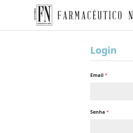
Farmacêutico News
Skip
to
Login
content
Email
*
Senha
*