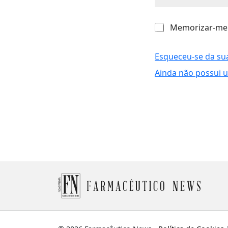
M
Memorizar-me
e
m
o
Esqueceu-se da su
r
Ainda não possui 
i
z
a
r
-
m
e