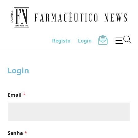
Farmacêutico News
Registo
Login
Skip
to
Login
content
Email
*
Senha
*