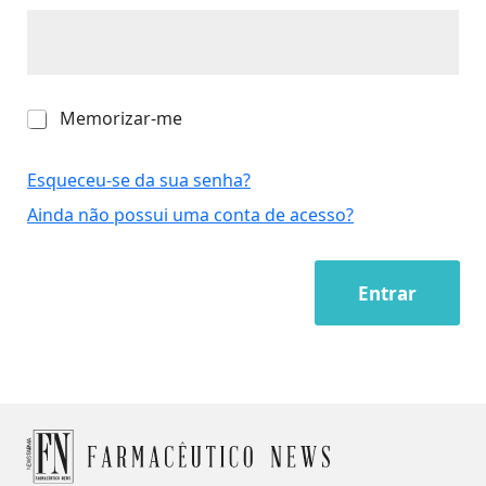
M
Memorizar-me
e
m
o
Esqueceu-se da sua senha?
r
Ainda não possui uma conta de acesso?
i
z
a
r
Entrar
-
m
e