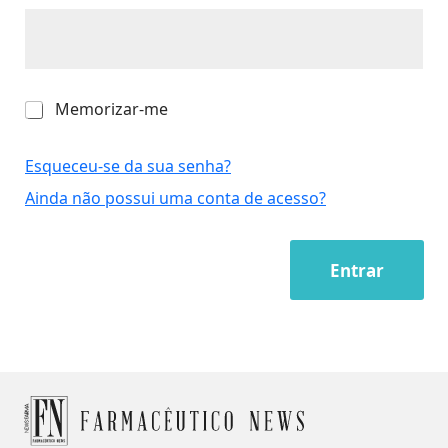
M
Memorizar-me
e
m
o
Esqueceu-se da sua senha?
r
Ainda não possui uma conta de acesso?
i
z
a
r
Entrar
-
m
e