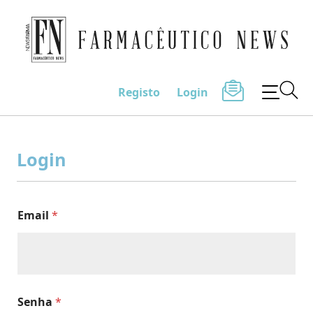
Farmacêutico News
Registo
Login
Skip
to
Login
content
Email
*
Senha
*