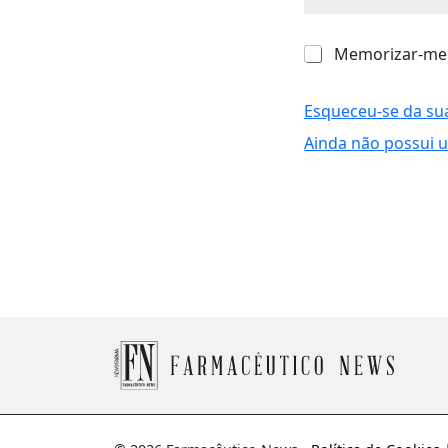
M
Memorizar-me
e
m
o
Esqueceu-se da su
r
Ainda não possui 
i
z
a
r
-
m
e