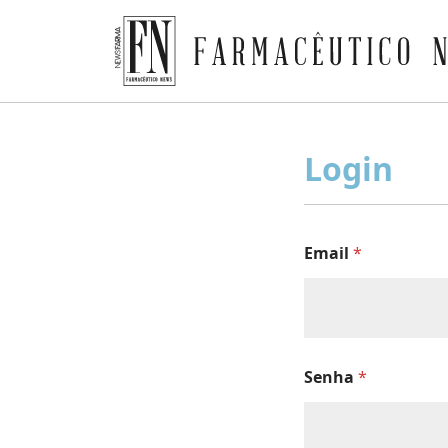
Farmacêutico News
Skip
to
Login
content
Email
*
Senha
*