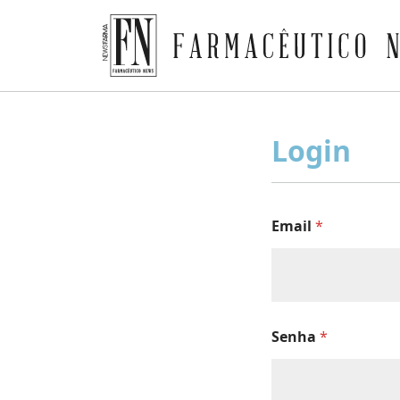
Farmacêutico News
Skip
to
Login
content
Email
*
Senha
*