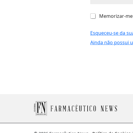
M
Memorizar-me
e
m
o
Esqueceu-se da su
r
Ainda não possui 
i
z
a
r
-
m
e