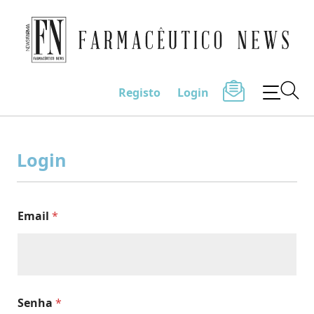
Farmacêutico News
Registo
Login
Skip
to
Login
content
Email
*
Senha
*