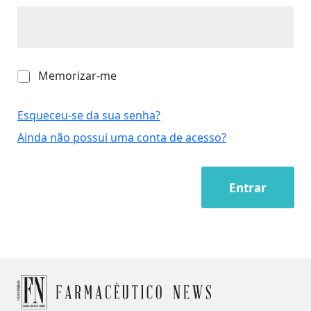
M
Memorizar-me
e
m
o
Esqueceu-se da sua senha?
r
Ainda não possui uma conta de acesso?
i
z
a
r
Entrar
-
m
e