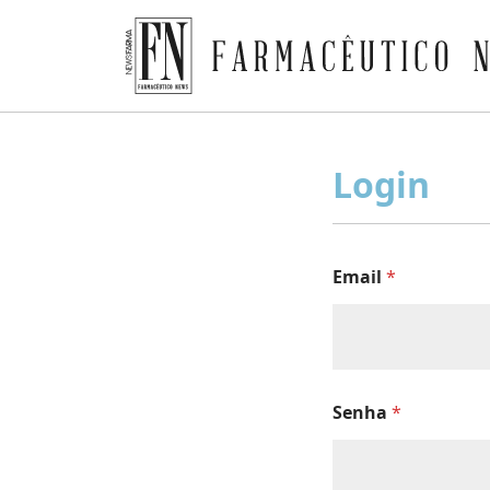
Farmacêutico News
Skip
to
Login
content
Email
*
Senha
*