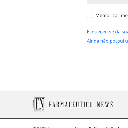
M
Memorizar-me
e
m
o
Esqueceu-se da su
r
Ainda não possui 
i
z
a
r
-
m
e