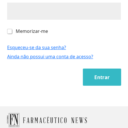
M
Memorizar-me
e
m
o
Esqueceu-se da sua senha?
r
Ainda não possui uma conta de acesso?
i
z
a
r
Entrar
-
m
e