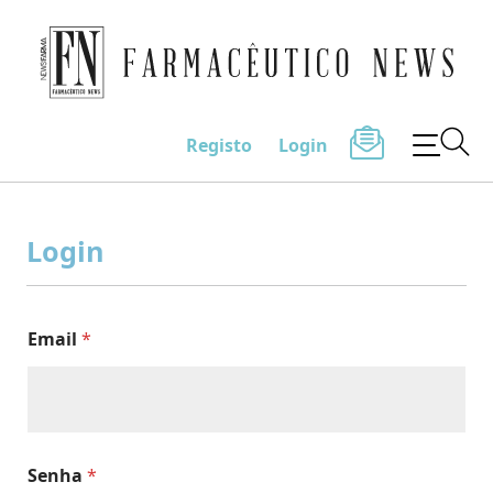
Farmacêutico News
Registo
Login
Skip
to
Login
content
Email
*
Senha
*