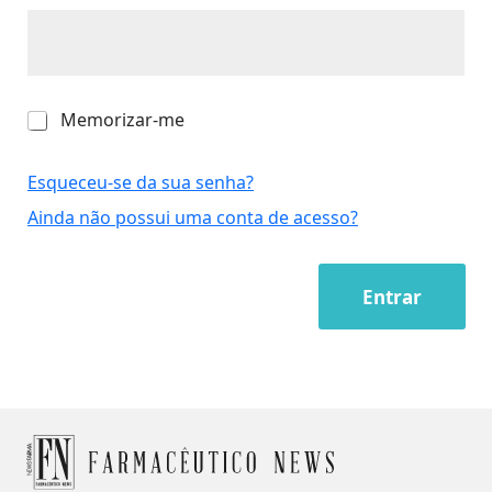
M
Memorizar-me
e
m
o
Esqueceu-se da sua senha?
r
Ainda não possui uma conta de acesso?
i
z
a
r
Entrar
-
m
e