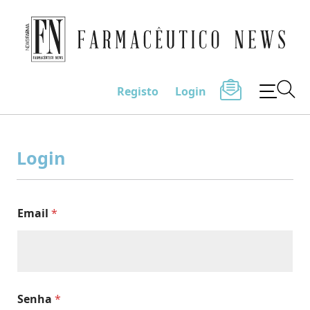
Farmacêutico News
Registo
Login
Skip
to
Login
content
Email
*
Senha
*