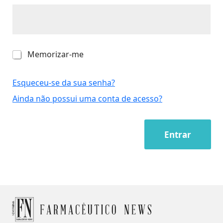
M
Memorizar-me
e
m
o
Esqueceu-se da sua senha?
r
Ainda não possui uma conta de acesso?
i
z
a
r
Entrar
-
m
e