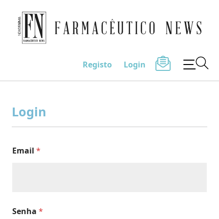
Farmacêutico News
Registo
Login
Skip
to
Login
content
Email
*
Senha
*