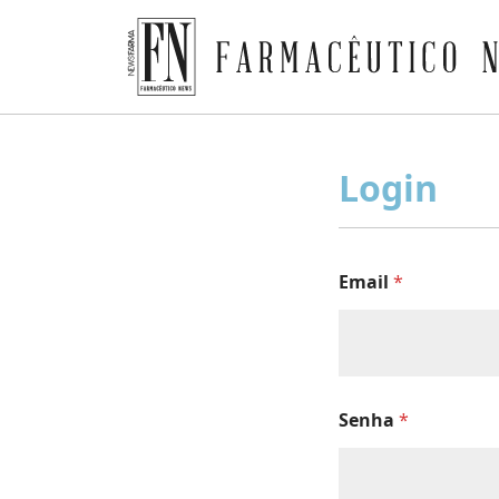
Farmacêutico News
Skip
to
Login
content
Email
*
Senha
*