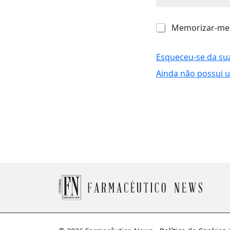
M
Memorizar-me
e
m
o
Esqueceu-se da su
r
Ainda não possui 
i
z
a
r
-
m
e