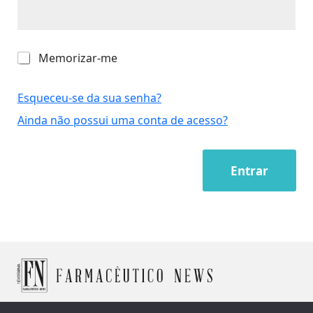
M
Memorizar-me
e
m
o
Esqueceu-se da sua senha?
r
Ainda não possui uma conta de acesso?
i
z
a
r
Entrar
-
m
e