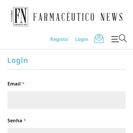
Farmacêutico News
Registo
Login
Skip
to
Login
content
Email
*
Senha
*