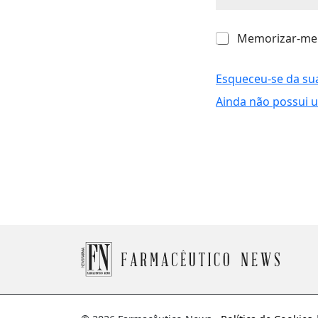
M
Memorizar-me
e
m
o
Esqueceu-se da su
r
Ainda não possui 
i
z
a
r
-
m
e