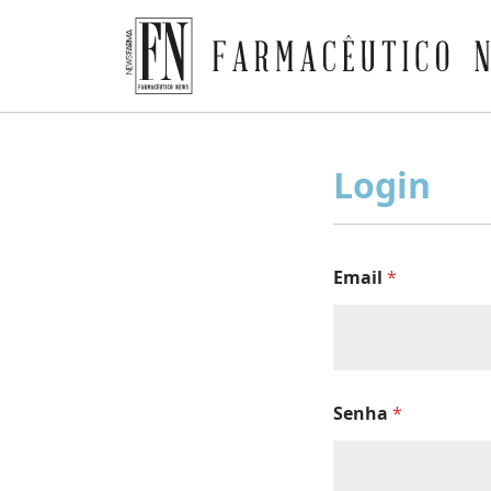
Farmacêutico News
Skip
to
Login
content
Email
*
Senha
*