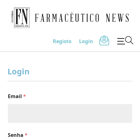
Farmacêutico News
Registo
Login
Skip
to
Login
content
Email
*
Senha
*