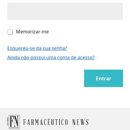
M
Memorizar-me
e
m
o
Esqueceu-se da sua senha?
r
Ainda não possui uma conta de acesso?
i
z
a
r
Entrar
-
m
e