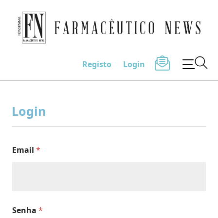
Farmacêutico News
Registo
Login
Skip
to
Login
content
Email
*
Senha
*