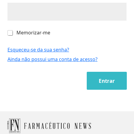
M
Memorizar-me
e
m
o
Esqueceu-se da sua senha?
r
Ainda não possui uma conta de acesso?
i
z
a
r
Entrar
-
m
e