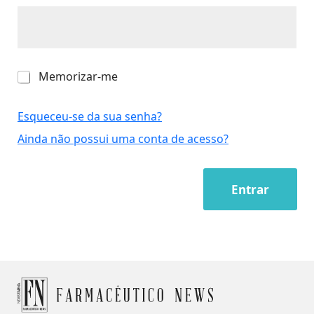
M
Memorizar-me
e
m
o
Esqueceu-se da sua senha?
r
Ainda não possui uma conta de acesso?
i
z
a
r
Entrar
-
m
e