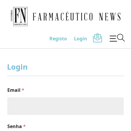
Farmacêutico News
Registo
Login
Skip
to
Login
content
Email
*
Senha
*