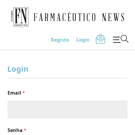
Farmacêutico News
Registo
Login
Skip
to
Login
content
Email
*
Senha
*