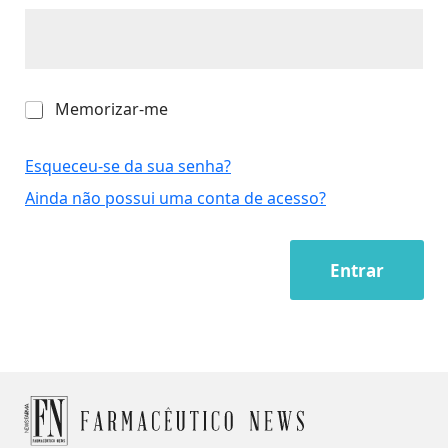
M
Memorizar-me
e
m
o
Esqueceu-se da sua senha?
r
Ainda não possui uma conta de acesso?
i
z
a
r
Entrar
-
m
e