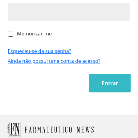
M
Memorizar-me
e
m
o
Esqueceu-se da sua senha?
r
Ainda não possui uma conta de acesso?
i
z
a
r
Entrar
-
m
e