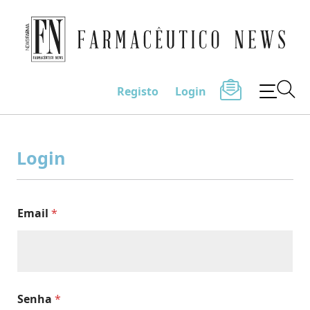
Farmacêutico News
Registo
Login
Skip
to
Login
content
Email
*
Senha
*