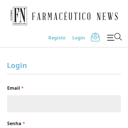
Farmacêutico News
Registo
Login
Skip
to
Login
content
Email
*
Senha
*