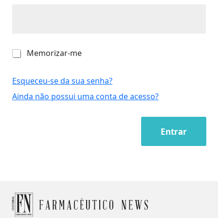
M
Memorizar-me
e
m
o
Esqueceu-se da sua senha?
r
Ainda não possui uma conta de acesso?
i
z
a
r
Entrar
-
m
e