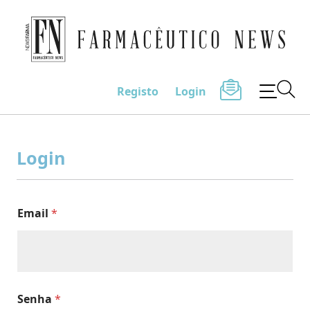
Farmacêutico News
Registo
Login
Skip
to
Login
content
Email
*
Senha
*