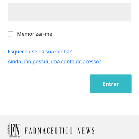
M
Memorizar-me
e
m
o
Esqueceu-se da sua senha?
r
Ainda não possui uma conta de acesso?
i
z
a
r
Entrar
-
m
e