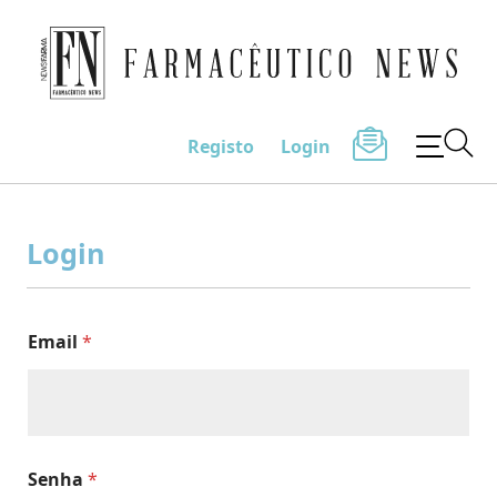
Farmacêutico News
Registo
Login
Skip
to
Login
content
Email
*
Senha
*