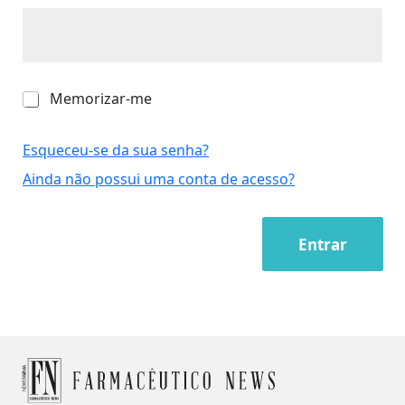
M
Memorizar-me
e
m
o
Esqueceu-se da sua senha?
r
Ainda não possui uma conta de acesso?
i
z
a
r
Entrar
-
m
e