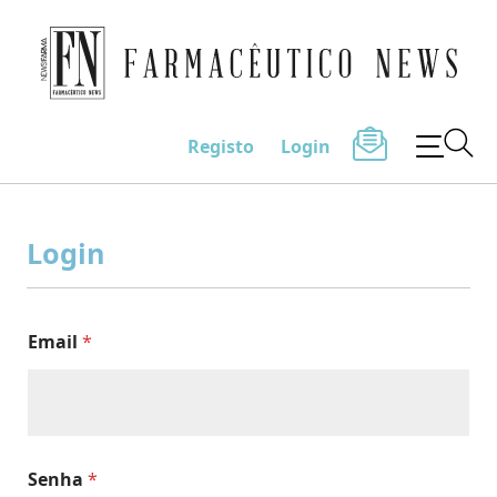
Farmacêutico News
Registo
Login
Skip
to
Login
content
Email
*
Senha
*