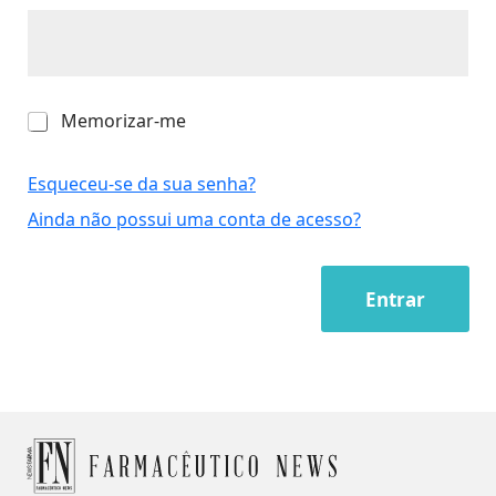
M
Memorizar-me
e
m
o
Esqueceu-se da sua senha?
r
Ainda não possui uma conta de acesso?
i
z
a
r
Entrar
-
m
e