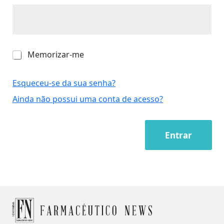
M
Memorizar-me
e
m
o
Esqueceu-se da sua senha?
r
Ainda não possui uma conta de acesso?
i
z
a
r
Entrar
-
m
e