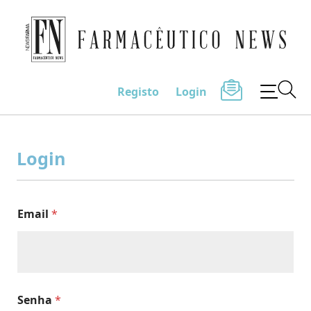
Farmacêutico News
Registo
Login
Skip
to
Login
content
Email
*
Senha
*