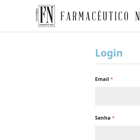
Farmacêutico News
Skip
to
Login
content
Email
*
Senha
*