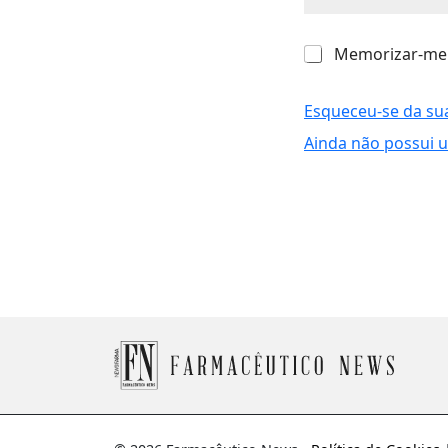
M
Memorizar-me
e
m
o
Esqueceu-se da su
r
Ainda não possui 
i
z
a
r
-
m
e